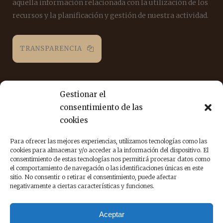
aquella información relacionada con la utilización de los
recursos y la planificación y gestión de nuestra actividad.
TRANSPARENCIA
REDES SOCIALES
Gestionar el
consentimiento de las
cookies
Puedes seguirnos en las siguientes redes sociales para
estar al día de nuestra labor.
Para ofrecer las mejores experiencias, utilizamos tecnologías como las
cookies para almacenar y/o acceder a la información del dispositivo. El
consentimiento de estas tecnologías nos permitirá procesar datos como
el comportamiento de navegación o las identificaciones únicas en este
sitio. No consentir o retirar el consentimiento, puede afectar
negativamente a ciertas características y funciones.
Aceptar
© DignitasVitae. La Asociación denominada DIGNITAS VITAE se