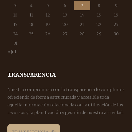
3
4
5
6
7
8
9
10
11
12
13
14
15
16
17
18
19
20
21
22
23
24
25
26
27
28
29
30
31
« Jul
TRANSPARENCIA
Nuestro compromiso con la transparencia lo cumplimos
ofreciendo de forma estructurada y accesible toda
aquella información relacionada con la utilización de los
recursos y la planificación y gestión de nuestra actividad.