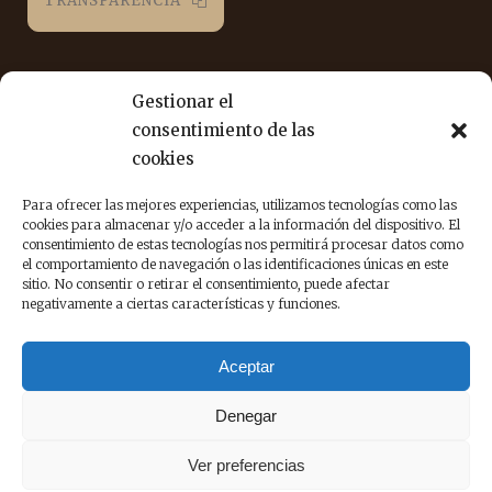
TRANSPARENCIA
REDES SOCIALES
Gestionar el
consentimiento de las
cookies
Puedes seguirnos en las siguientes redes sociales para
estar al día de nuestra labor.
Para ofrecer las mejores experiencias, utilizamos tecnologías como las
cookies para almacenar y/o acceder a la información del dispositivo. El
consentimiento de estas tecnologías nos permitirá procesar datos como
el comportamiento de navegación o las identificaciones únicas en este
sitio. No consentir o retirar el consentimiento, puede afectar
negativamente a ciertas características y funciones.
Aceptar
© DignitasVitae. La Asociación denominada DIGNITAS VITAE se
acoge a lo dispuesto en la Ley Orgánica 1/2002, de 22 de marzo,
Denegar
reguladora del Derecho de Asociación y normas
complementarias.
Ver preferencias