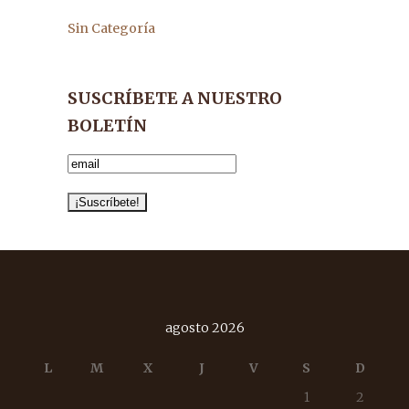
Sin Categoría
SUSCRÍBETE A NUESTRO
BOLETÍN
agosto 2026
L
M
X
J
V
S
D
1
2