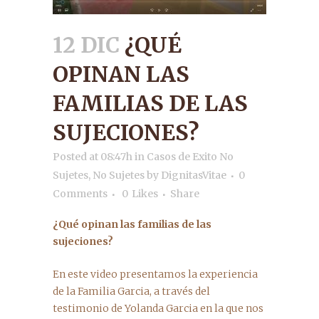
12 DIC
¿QUÉ
OPINAN LAS
FAMILIAS DE LAS
SUJECIONES?
Posted at 08:47h
in
Casos de Exito No
Sujetes
,
No Sujetes
by
DignitasVitae
0
Comments
0
Likes
Share
¿Qué opinan las familias de las
sujeciones?
En este video presentamos la experiencia
de la Familia Garcia, a través del
testimonio de Yolanda Garcia en la que nos