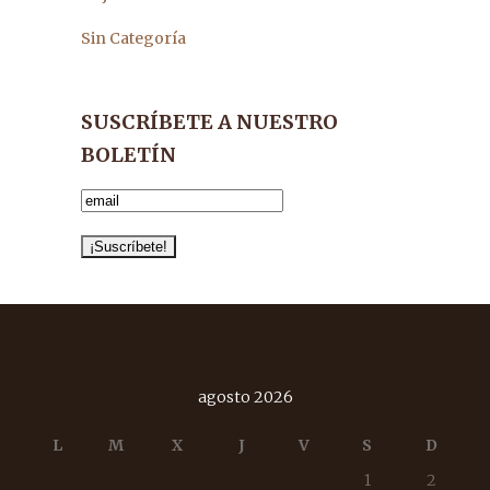
Sin Categoría
SUSCRÍBETE A NUESTRO
BOLETÍN
agosto 2026
L
M
X
J
V
S
D
1
2