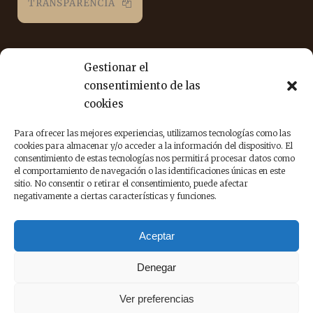
TRANSPARENCIA
REDES SOCIALES
Gestionar el
consentimiento de las
Puedes seguirnos en las siguientes redes sociales para
cookies
estar al día de nuestra labor.
Para ofrecer las mejores experiencias, utilizamos tecnologías como las
cookies para almacenar y/o acceder a la información del dispositivo. El
consentimiento de estas tecnologías nos permitirá procesar datos como
el comportamiento de navegación o las identificaciones únicas en este
sitio. No consentir o retirar el consentimiento, puede afectar
negativamente a ciertas características y funciones.
Aceptar
© DignitasVitae. La Asociación denominada DIGNITAS VITAE se
acoge a lo dispuesto en la Ley Orgánica 1/2002, de 22 de marzo,
Denegar
reguladora del Derecho de Asociación y normas
complementarias.
Ver preferencias