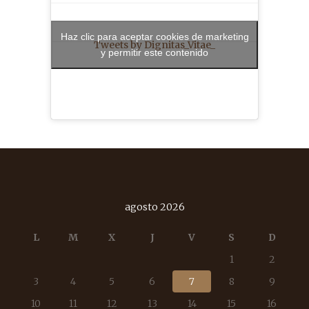
Haz clic para aceptar cookies de marketing
Tweets by Dignitas_Vitae_
y permitir este contenido
agosto 2026
L
M
X
J
V
S
D
1
2
3
4
5
6
7
8
9
10
11
12
13
14
15
16