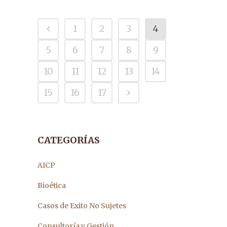
1
2
3
4
5
6
7
8
9
10
11
12
13
14
15
16
17
CATEGORÍAS
AICP
Bioética
Casos de Exito No Sujetes
Consultoría y Gestión